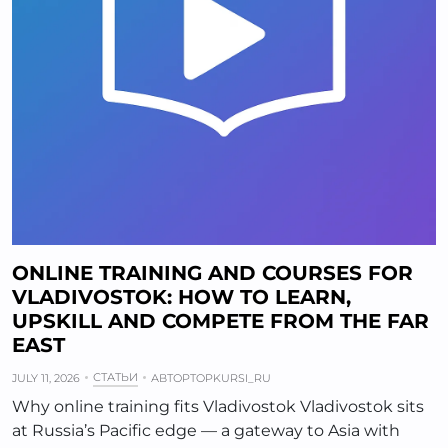
ONLINE TRAINING AND COURSES FOR
VLADIVOSTOK: HOW TO LEARN,
UPSKILL AND COMPETE FROM THE FAR
EAST
СТАТЬИ
JULY 11, 2026
АВТОР
TOPKURSI_RU
Why online training fits Vladivostok Vladivostok sits
at Russia’s Pacific edge — a gateway to Asia with