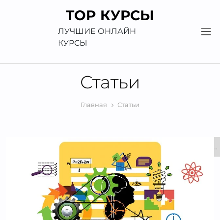
Перейти
TOP КУРСЫ
к
содержимому
ЛУЧШИЕ ОНЛАЙН
КУРСЫ
Статьи
Главная
Статьи
1
2
3
…